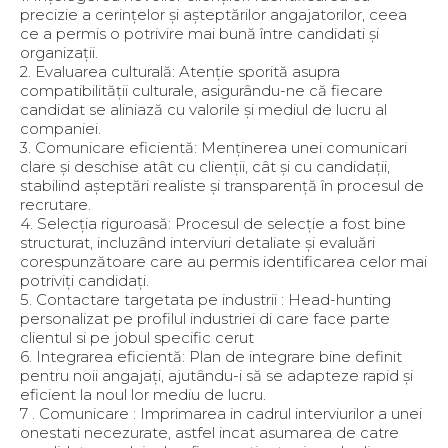
precizie a cerințelor și așteptărilor angajatorilor, ceea
ce a permis o potrivire mai bună între candidati și
organizații.
2. Evaluarea culturală: Atenție sporită asupra
compatibilității culturale, asigurându-ne că fiecare
candidat se aliniază cu valorile și mediul de lucru al
companiei.
3. Comunicare eficientă: Menținerea unei comunicari
clare și deschise atât cu clienții, cât și cu candidații,
stabilind așteptări realiste și transparență în procesul de
recrutare.
4. Selecția riguroasă: Procesul de selecție a fost bine
structurat, incluzând interviuri detaliate și evaluări
corespunzătoare care au permis identificarea celor mai
potriviți candidați.
5. Contactare targetata pe industrii : Head-hunting
personalizat pe profilul industriei di care face parte
clientul si pe jobul specific cerut
6. Integrarea eficientă: Plan de integrare bine definit
pentru noii angajați, ajutându-i să se adapteze rapid și
eficient la noul lor mediu de lucru.
7 . Comunicare : Imprimarea in cadrul interviurilor a unei
onestati necezurate, astfel incat asumarea de catre