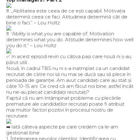
„Abilitatea este ceea de ce ești capabil. Motivația
determină ceea ce faci. Atitudinea determină cât de
bine o faci.” – Lou Holtz
‘Ability is what you are capable of. Motivation
determines what you do. Attitude determines how well
you do it.” – Lou Holtz
In acest episod revin cu câțiva pași care nouă ni s-au
părut utili .
Nouă, în cadrul TBS nu ni s-a inatmplat ca un candidat
recrutat de către noi să nu mai se ducă sau să plece în
perioada de garanție. Am avut candidați care au stat și
câte 10-15 ani. Ce cred că am făcut noi bine, astfel încât
nu ne-au plecat candidații recrutați?
Faptul că nu am întâmpinat probleme cu plecările
premature ale candidaților recrutați poate fi atribuit
mai multor factori pozitivi în procesul nostru de
recrutare.
Iată câteva aspecte pe care credem ca le-am
gestionat bine:
1. Înțelegerea nevoilor clienților: Identificarea cu