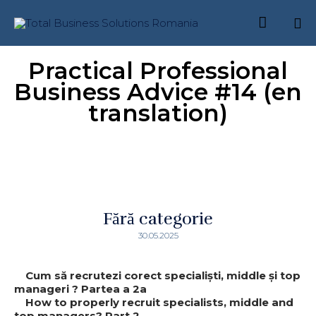

Skip
Practical Professional
to
content
Business Advice #14 (en
translation)
Fără categorie
30.05.2025
Cum să recrutezi corect specialiști, middle și top
manageri ? Partea a 2a
How to properly recruit specialists, middle and
top managers? Part 2