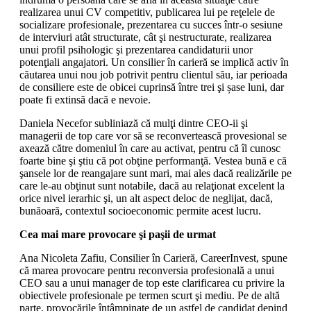
realizarea unui CV competitiv, publicarea lui pe reţelele de
socializare profesionale, prezentarea cu succes într-o sesiune
de interviuri atât structurate, cât şi nestructurate, realizarea
unui profil psihologic şi prezentarea candidaturii unor
potenţiali angajatori. Un consilier în carieră se implică activ în
căutarea unui nou job potrivit pentru clientul său, iar perioada
de consiliere este de obicei cuprinsă între trei şi șase luni, dar
poate fi extinsă dacă e nevoie.
Daniela Necefor subliniază că mulţi dintre CEO-ii şi
managerii de top care vor să se reconvertească provesional se
axează către domeniul în care au activat, pentru că îl cunosc
foarte bine şi ştiu că pot obţine performanţă. Vestea bună e că
şansele lor de reangajare sunt mari, mai ales dacă realizările pe
care le-au obţinut sunt notabile, dacă au relaţionat excelent la
orice nivel ierarhic şi, un alt aspect deloc de neglijat, dacă,
bunăoară, contextul socioeconomic permite acest lucru.
Cea mai mare provocare şi paşii de urmat
Ana Nicoleta Zafiu, Consilier în Carieră, CareerInvest, spune
că marea provocare pentru reconversia profesională a unui
CEO sau a unui manager de top este clarificarea cu privire la
obiectivele profesionale pe termen scurt şi mediu. Pe de altă
parte, provocările întâmpinate de un astfel de candidat depind