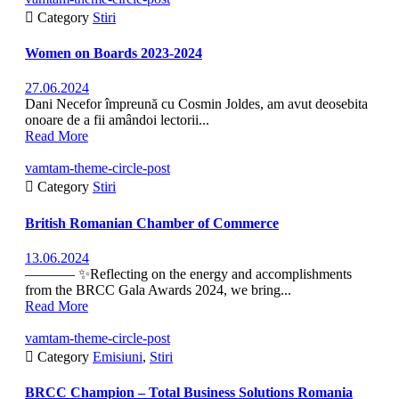

Category
Stiri
Women on Boards 2023-2024
27.06.2024
Dani Necefor împreună cu Cosmin Joldes, am avut deosebita
onoare de a fii amândoi lectorii...
Read More
vamtam-theme-circle-post

Category
Stiri
British Romanian Chamber of Commerce
13.06.2024
––––––– ✨Reflecting on the energy and accomplishments
from the BRCC Gala Awards 2024, we bring...
Read More
vamtam-theme-circle-post

Category
Emisiuni
,
Stiri
BRCC Champion – Total Business Solutions Romania