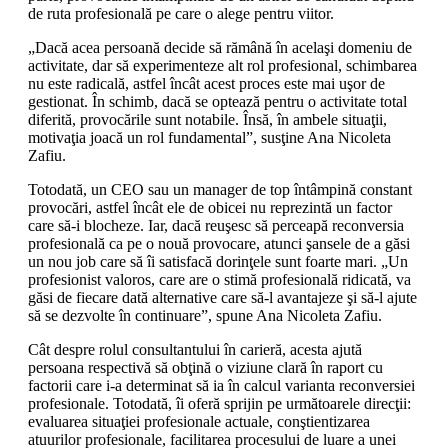
de ruta profesională pe care o alege pentru viitor.
„Dacă acea persoană decide să rămână în acelaşi domeniu de
activitate, dar să experimenteze alt rol profesional, schimbarea
nu este radicală, astfel încât acest proces este mai uşor de
gestionat. În schimb, dacă se optează pentru o activitate total
diferită, provocările sunt notabile. Însă, în ambele situaţii,
motivaţia joacă un rol fundamental”, susţine Ana Nicoleta
Zafiu.
Totodată, un CEO sau un manager de top întâmpină constant
provocări, astfel încât ele de obicei nu reprezintă un factor
care să-i blocheze. Iar, dacă reuşesc să perceapă reconversia
profesională ca pe o nouă provocare, atunci şansele de a găsi
un nou job care să îi satisfacă dorinţele sunt foarte mari. „Un
profesionist valoros, care are o stimă profesională ridicată, va
găsi de fiecare dată alternative care să-l avantajeze şi să-l ajute
să se dezvolte în continuare”, spune Ana Nicoleta Zafiu.
Cât despre rolul consultantului în carieră, acesta ajută
persoana respectivă să obţină o viziune clară în raport cu
factorii care i-a determinat să ia în calcul varianta reconversiei
profesionale. Totodată, îi oferă sprijin pe următoarele direcţii:
evaluarea situaţiei profesionale actuale, conştientizarea
atuurilor profesionale, facilitarea procesului de luare a unei