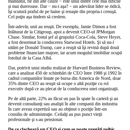
mandatul, fie din alte cauze − este unul dintre cele mai dificile
şi mai dureroase. Dar − nu-i aşa? − un adevărat lider se ridică,
îşi scutură praful de pe haine şi renaşte din propria-i cenuşă.
Cel puţin aşa tindem să credem.
Într-adevăr, unii au reuşit. De exemplu, Jamie Dimon a fost
înlăturat de la Citigroup, apoi a devenit CEO-ul JPMorgan
Chase. Similar, fostul şef al grupului Coca-Cola, Steve Heyer,
a fost desemnat la conducerea Starwood Hotels. Şi să nu-l
uităm pe Donald Trump, care a reuşit să îşi revină după două
probleme financiare majore, iar acum mogulul imobiliar ocupă
fotoliul de la Casa Albă.
Dar, potrivit unui studiu realizat de Harvard Business Review,
care a analizat 450 de schimbări de CEO între 1988 şi 1992 în
cadrul companiilor listate pe bursa din America de Nord, doar
35% dintre CEO au reuşit să ocupe o altă poziţie cu rol
executiv după ce au plecat de la conducerea unei organizaţii.
Pe de altă parte, 22% au făcut un pas în spate în carieră şi au
devenit consultanţi sau analişti în alte companii din industria
în care aveau expertiză sau au obţinut o poziţie într-un
consiliu de administraţie. Ceilalţi au pus punct vieţii
profesionale şi s-au pensio­nat.
De ce clachează un CEO şi cum se poate pregăti psihic