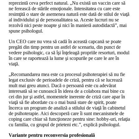
reprezintă ceva perfect natural. „Nu există un vaccin care să
ne ferească de stările emoţionale. Intensitatea cu care este
resimţită o stare de asemenea natură este dată de stilul de viaţă
al individului şi de personalitatea sa. Aceste lucruri nu se
rezolvă nici peste noapte şi nici în manieră autodidactă”, mai
spune psihologul.
Un CEO care nu vrea să cadă în această capcană se poate
pregăti din timp pentru un astfel de scenariu, din punct de
vedere psihologic, ca să îşi înţeleagă propriile resorturi, modul
în care se raportează la lume şi scopurile pe care le are în
viaţă.
„Recomandarea mea este ca procesul psihoterapiei să nu fie
legat exclusiv de perioadele de criză, pentru că se lucrează
mult mai greu atunci. Dacă o persoană este cu adevărat
interesată să se cunoască în ideea de a colabora mai bine cu
cei din jur şi astfel, momentele inerente de criză care apar în
viaţă să fie abordate cu o mai bună stare de spirit, poate
încerca un program de analiză a stilului de viaţă în cabinetul
de psihoterapie. Aici descoperă care îi sunt mecanismele de
coping care chiar să funcţioneze pentru sine: hobby-uri, relaţia
cu familia, cu grupul de prieteni etc.”, explică psihologul.
Variante pentru reconversia profesională