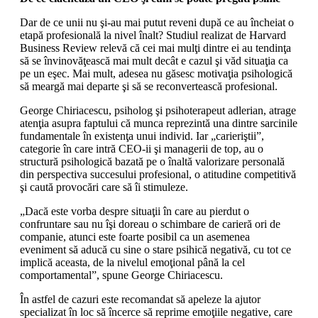
Dar de ce unii nu şi-au mai putut reveni după ce au încheiat o
etapă profesională la nivel înalt? Studiul realizat de Harvard
Business Review relevă că cei mai mulţi dintre ei au tendinţa
să se învinovăţească mai mult decât e cazul şi văd situaţia ca
pe un eşec. Mai mult, adesea nu găsesc motivaţia psihologică
să meargă mai departe şi să se reconvertească profesional.
George Chiriacescu, psiholog şi psihoterapeut adlerian, atrage
atenţia asupra faptului că munca reprezintă una dintre sarcinile
fundamentale în existenţa unui individ. Iar „carieriştii”,
categorie în care intră CEO-ii şi managerii de top, au o
structură psihologică bazată pe o înaltă valorizare personală
din perspectiva succesului profesional, o atitudine competitivă
şi caută provocări care să îi stimuleze.
„Dacă este vorba despre situaţii în care au pierdut o
confruntare sau nu îşi doreau o schimbare de carieră ori de
companie, atunci este foarte posibil ca un asemenea
eveniment să aducă cu sine o stare psihică negativă, cu tot ce
implică aceasta, de la nivelul emoţional până la cel
comportamental”, spune George Chiriacescu.
În astfel de cazuri este recomandat să apeleze la ajutor
specializat în loc să încerce să reprime emoţii­le negative, care