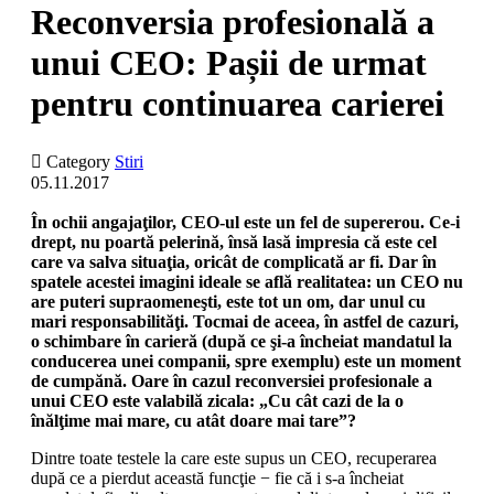
Reconversia profesională a
unui CEO: Pașii de urmat
pentru continuarea carierei

Category
Stiri
05.11.2017
În ochii angajaţilor, CEO-ul este un fel de supererou. Ce-i
drept, nu poartă pelerină, însă lasă impresia că este cel
care va salva situaţia, oricât de complicată ar fi. Dar în
spatele acestei imagini ideale se află realitatea: un CEO nu
are puteri supraomeneşti, este tot un om, dar unul cu
mari responsabilităţi. Tocmai de aceea, în astfel de cazuri,
o schimbare în carieră (după ce şi-a încheiat mandatul la
conducerea unei companii, spre exemplu) este un moment
de cumpănă. Oare în cazul reconversiei profesionale a
unui CEO este valabilă zicala: „Cu cât cazi de la o
înălţime mai mare, cu atât doare mai tare”?
Dintre toate testele la care este supus un CEO, recuperarea
după ce a pierdut această funcţie − fie că i s-a încheiat