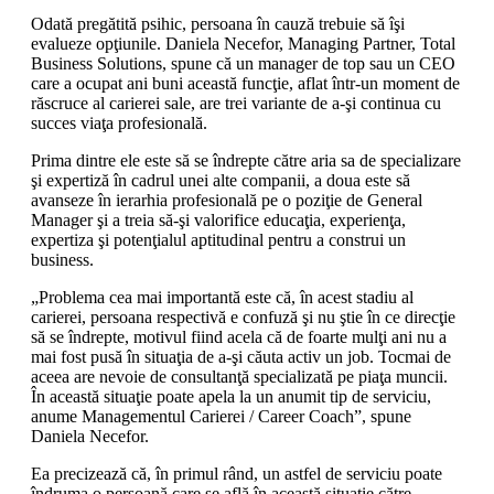
Odată pregătită psihic, persoana în cauză trebuie să îşi
evalueze opţiunile. Daniela Necefor, Managing Partner, Total
Business Solutions, spune că un manager de top sau un CEO
care a ocupat ani buni această funcţie, aflat într-un moment de
răscruce al carierei sale, are trei variante de a-şi continua cu
succes viaţa profesională.
Prima dintre ele este să se îndrepte către aria sa de specializare
şi expertiză în cadrul unei alte companii, a doua este să
avanseze în ierarhia profesională pe o poziţie de General
Manager şi a treia să-şi valorifice educaţia, experienţa,
expertiza şi potenţialul aptitudinal pentru a construi un
business.
„Problema cea mai importantă este că, în acest stadiu al
carierei, persoana respectivă e confuză şi nu ştie în ce direcţie
să se îndrepte, motivul fiind acela că de foarte mulţi ani nu a
mai fost pusă în situaţia de a-şi căuta activ un job. Tocmai de
aceea are nevoie de consultanţă specializată pe piaţa muncii.
În această situaţie poate apela la un anumit tip de serviciu,
anume Managementul Carierei / Career Coach”, spune
Daniela Necefor.
Ea precizează că, în primul rând, un astfel de serviciu poate
îndruma o persoană care se află în această situaţie către