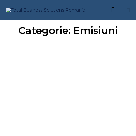

Skip
Categorie:
Emisiuni
to
content