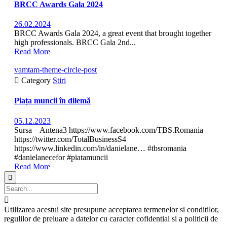
BRCC Awards Gala 2024
26.02.2024
BRCC Awards Gala 2024, a great event that brought together
high professionals. BRCC Gala 2nd...
Read More
vamtam-theme-circle-post

Category
Stiri
Piața muncii în dilemă
05.12.2023
Sursa – Antena3 https://www.facebook.com/TBS.Romania
https://twitter.com/TotalBusinessS4
https://www.linkedin.com/in/danielane… #tbsromania
#danielanecefor #piatamuncii
Read More


Utilizarea acestui site presupune acceptarea termenelor si conditilor,
regulilor de preluare a datelor cu caracter cofidential si a politicii de