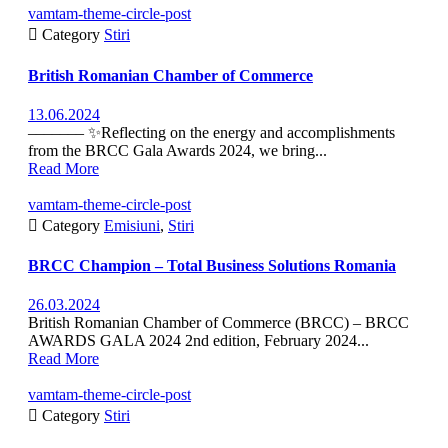
vamtam-theme-circle-post

Category
Stiri
British Romanian Chamber of Commerce
13.06.2024
––––––– ✨Reflecting on the energy and accomplishments
from the BRCC Gala Awards 2024, we bring...
Read More
vamtam-theme-circle-post

Category
Emisiuni
,
Stiri
BRCC Champion – Total Business Solutions Romania
26.03.2024
British Romanian Chamber of Commerce (BRCC) – BRCC
AWARDS GALA 2024 2nd edition, February 2024...
Read More
vamtam-theme-circle-post

Category
Stiri