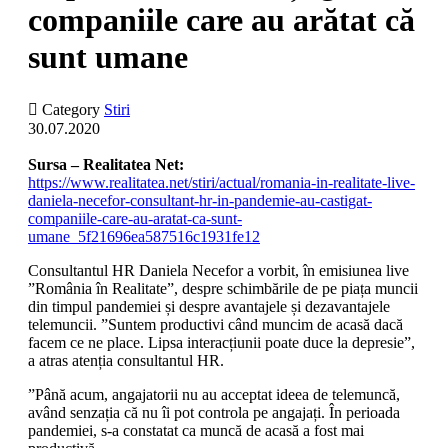
companiile care au arătat că
sunt umane

Category
Stiri
30.07.2020
Sursa – Realitatea Net:
https://www.realitatea.net/stiri/actual/romania-in-realitate-live-
daniela-necefor-consultant-hr-in-pandemie-au-castigat-
companiile-care-au-aratat-ca-sunt-
umane_5f21696ea587516c1931fe12
Consultantul HR Daniela Necefor a vorbit, în emisiunea live
”România în Realitate”, despre schimbările de pe piața muncii
din timpul pandemiei și despre avantajele și dezavantajele
telemuncii. ”Suntem productivi când muncim de acasă dacă
facem ce ne place. Lipsa interacțiunii poate duce la depresie”,
a atras atenția consultantul HR.
”Până acum, angajatorii nu au acceptat ideea de telemuncă,
având senzația că nu îi pot controla pe angajați. În perioada
pandemiei, s-a constatat ca muncă de acasă a fost mai