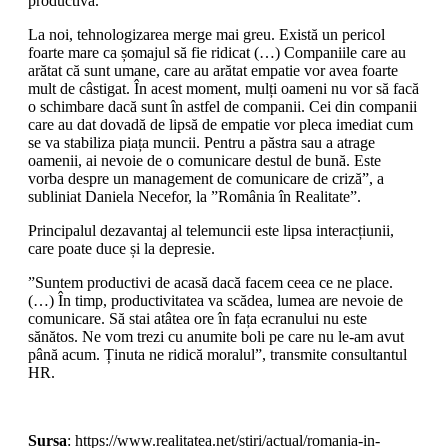
productivă.
La noi, tehnologizarea merge mai greu. Există un pericol
foarte mare ca șomajul să fie ridicat (…) Companiile care au
arătat că sunt umane, care au arătat empatie vor avea foarte
mult de câstigat. În acest moment, mulți oameni nu vor să facă
o schimbare dacă sunt în astfel de companii. Cei din companii
care au dat dovadă de lipsă de empatie vor pleca imediat cum
se va stabiliza piața muncii. Pentru a păstra sau a atrage
oamenii, ai nevoie de o comunicare destul de bună. Este
vorba despre un management de comunicare de criză”, a
subliniat Daniela Necefor, la ”România în Realitate”.
Principalul dezavantaj al telemuncii este lipsa interacțiunii,
care poate duce și la depresie.
”Suntem productivi de acasă dacă facem ceea ce ne place.
(…) În timp, productivitatea va scădea, lumea are nevoie de
comunicare. Să stai atâtea ore în fața ecranului nu este
sănătos. Ne vom trezi cu anumite boli pe care nu le-am avut
până acum. Ținuta ne ridică moralul”, transmite consultantul
HR.
Sursa
: https://www.realitatea.net/stiri/actual/romania-in-