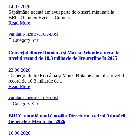
14.07.2026
Săptămâna trecută am avut parte de o seară minunată la
BRCC Garden Event – Country...
Read More
vamtam-theme-circle-post

Category
Stiri
Comerţul dintre România şi Marea Britanie a urcat la
nivelul record de 10,3 miliarde de lire sterline în 2025
22.06.2026
Comerţul dintre România şi Marea Britanie a urcat la nivelul
record de 10,3 miliarde de...
Read More
vamtam-theme-circle-post

Category
Stiri
BRCC anunță noul Consiliu Director în cadrul Adunării
Generale a Membrilor 2026
16.06.2026