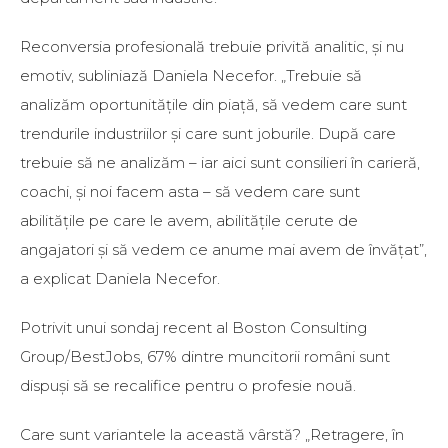
Reconversia profesională trebuie privită analitic, și nu
emotiv, subliniază Daniela Necefor. „Trebuie să
analizăm oportunitățile din piață, să vedem care sunt
trendurile industriilor și care sunt joburile. După care
trebuie să ne analizăm – iar aici sunt consilieri în carieră,
coachi, și noi facem asta – să vedem care sunt
abilitățile pe care le avem, abilitățile cerute de
angajatori și să vedem ce anume mai avem de învățat”,
a explicat Daniela Necefor.
Potrivit unui sondaj recent al Boston Consulting
Group/BestJobs, 67% dintre muncitorii români sunt
dispuși să se recalifice pentru o profesie nouă.
Care sunt variantele la această vârstă? „Retragere, în