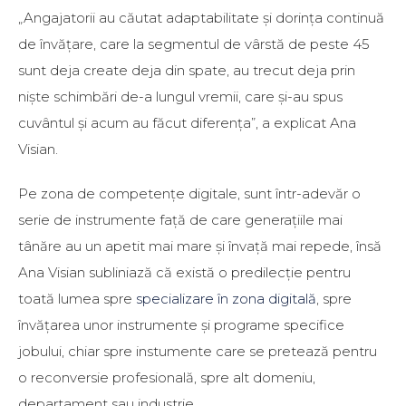
„Angajatorii au căutat adaptabilitate și dorința continuă
de învățare, care la segmentul de vârstă de peste 45
sunt deja create deja din spate, au trecut deja prin
niște schimbări de-a lungul vremii, care și-au spus
cuvântul și acum au făcut diferența”, a explicat Ana
Visian.
Pe zona de competențe digitale, sunt într-adevăr o
serie de instrumente față de care generațiile mai
tânăre au un apetit mai mare și învață mai repede, însă
Ana Visian subliniază că există o predilecție pentru
toată lumea spre
specializare în zona digitală
, spre
învățarea unor instrumente și programe specifice
jobului, chiar spre instumente care se pretează pentru
o reconversie profesională, spre alt domeniu,
departament sau industrie.