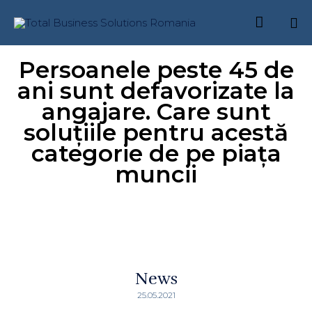

Skip
Persoanele peste 45 de
to
content
ani sunt defavorizate la
angajare. Care sunt
soluțiile pentru acestă
categorie de pe piața
muncii
News
25.05.2021