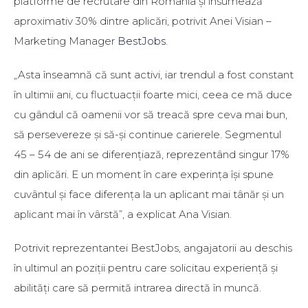
platforme de recrutare din România și însumează
aproximativ 30% dintre aplicări, potrivit Anei Visian –
Marketing Manager
BestJobs
.
„Asta înseamnă că sunt activi, iar trendul a fost constant
în ultimii ani, cu fluctuacții foarte mici, ceea ce mă duce
cu gândul că oamenii vor să treacă spre ceva mai bun,
să persevereze și să-și continue carierele. Segmentul
45 – 54 de ani se diferențiază, reprezentând singur 17%
din aplicări. E un moment în care experința își spune
cuvântul și face diferența la un aplicant mai tânăr și un
aplicant mai în vârstă”, a explicat Ana Visian.
Potrivit reprezentantei BestJobs, angajatorii au deschis
în ultimul an poziții pentru care solicitau experiență și
abilități care să permită intrarea directă în muncă.