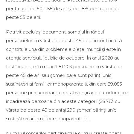
pentru cei de 50 – 55 de ani și de 18% pentru cei de
peste 55 de ani.
Potrivit aceluiași document, șomajul în rândul
persoanelor cu vârsta de peste 45 de ani continuă să
constituie una din problemele pieţei muncii şi este în
atenţia serviciului public de ocupare. În anul 2020 au
fost încadrate în muncă 81.203 persoane cu vârsta de
peste 45 de ani sau şomeri care sunt părinți unici
susținători ai familiilor monoparentală, din care 29.053
persoane prin acordarea de subvenţii angajatorilor care
încadrează persoane din aceste categorii (28.763 cu
vârsta de peste 45 de ani şi 290 şomeri părinți unici
susţinători ai familiilor monoparentale).
Numărul șomerilor participanți la cursuri crește odată