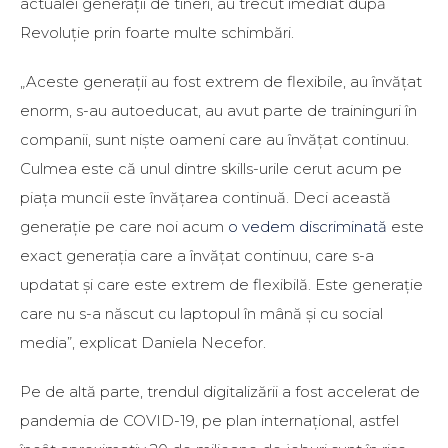
actualei generații de tineri, au trecut imediat după
Revoluție prin foarte multe schimbări.
„Aceste generații au fost extrem de flexibile, au învățat
enorm, s-au autoeducat, au avut parte de traininguri în
companii, sunt niște oameni care au învățat continuu.
Culmea este că unul dintre skills-urile cerut acum pe
piața muncii este învățarea continuă. Deci această
generație pe care noi acum
o vedem discriminată
este
exact generația care a învățat continuu, care s-a
updatat și care este extrem de flexibilă. Este generație
care nu s-a născut cu laptopul în mână și cu social
media”, explicat Daniela Necefor.
Pe de altă parte, trendul digitalizării a fost accelerat de
pandemia de COVID-19, pe plan internațional, astfel