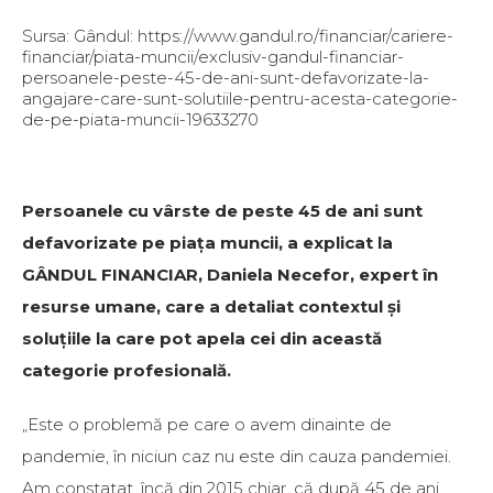
Sursa: Gândul: https://www.gandul.ro/financiar/cariere-
financiar/piata-muncii/exclusiv-gandul-financiar-
persoanele-peste-45-de-ani-sunt-defavorizate-la-
angajare-care-sunt-solutiile-pentru-acesta-categorie-
de-pe-piata-muncii-19633270
Persoanele cu vârste de peste 45 de ani sunt
defavorizate pe piața muncii, a explicat la
GÂNDUL FINANCIAR, Daniela Necefor, expert în
resurse umane, care a detaliat contextul și
soluțiile la care pot apela cei din această
categorie profesională.
„Este o problemă pe care o avem dinainte de
pandemie, în niciun caz nu este din cauza pandemiei.
Am constatat, încă din 2015 chiar, că după 45 de ani