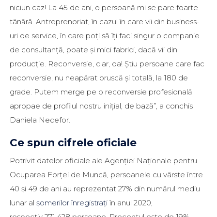
niciun caz! La 45 de ani, o persoană mi se pare foarte
tânără. Antreprenoriat, în cazul în care vii din business-
uri de service, în care poți să îți faci singur o companie
de consultanță, poate și mici fabrici, dacă vii din
producție. Reconversie, clar, da! Știu persoane care fac
reconversie, nu neapărat bruscă și totală, la 180 de
grade. Putem merge pe o reconversie profesională
apropae de profilul nostru inițial, de bază”, a conchis
Daniela Necefor.
Ce spun cifrele oficiale
Potrivit datelor oficiale ale Agenției Naționale pentru
Ocuparea Forței de Muncă, persoanele cu vârste între
40 și 49 de ani au reprezentat 27% din numărul mediu
lunar al
șomerilor înregistrați
în anul 2020,
respectiv 271.428 persoane. Procentul este de 19%