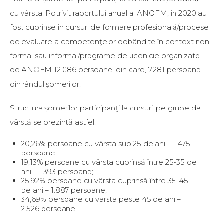
cu vârsta. Potrivit raportului anual al ANOFM, în 2020 au
fost cuprinse în cursuri de formare profesională/procese
de evaluare a competenţelor dobândite în context non
formal sau informal/programe de ucenicie organizate
de ANOFM 12.086 persoane, din care, 7.281 persoane
din rândul şomerilor.
Structura șomerilor participanţi la cursuri, pe grupe de
vârstă se prezintă astfel:
20,26% persoane cu vârsta sub 25 de ani – 1.475
persoane;
19,13% persoane cu vârsta cuprinsă între 25-35 de
ani – 1.393 persoane;
25,92% persoane cu vârsta cuprinsă între 35-45
de ani – 1.887 persoane;
34,69% persoane cu vârsta peste 45 de ani –
2.526 persoane.