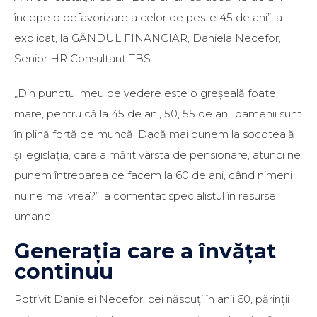
începe o defavorizare a celor de peste 45 de ani”, a
explicat, la GÂNDUL FINANCIAR, Daniela Necefor,
Senior HR Consultant TBS.
„Din punctul meu de vedere este o greșeală foate
mare, pentru că la 45 de ani, 50, 55 de ani, oamenii sunt
în plină forță de muncă. Dacă mai punem la socoteală
și legislația, care a mărit vârsta de pensionare, atunci ne
punem întrebarea ce facem la 60 de ani, când nimeni
nu ne mai vrea?”, a comentat specialistul în resurse
umane.
Generația care a învățat
continuu
Potrivit Danielei Necefor, cei născuți în anii 60, părinții