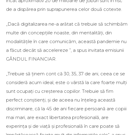
încât aproximativ 20 de milioane de joburi sunt în risc
de a dispărea prin suprapunerea celor două cotexte.
„Dacă digitalizarea ne-a arătat că trebuie să schimbăm
multe din concepțiile noaste, din mentalități, din
modalitățile în care comunicăm, această pandemie nu
a făcut decât să accelereze ”, a spus invitata emisiunii
GÂNDUL FINANCIAR.
„Trebuie să ținem cont că 30, 35, 37 de ani, ceea ce se
consideră acum ideal, este o vârstă la care foarte mulți
sunt ocupați cu creșterea copiilor. Trebuie să fim
perfect conștienți, și de aceea nu înțeleg această
discriminare, că la 45 de ani fiecare persoană are copiii
mai mari, are exact libertatea profesională, are
experința și de viață și profesională în care poate să
împărtășească foarte mult din informațiile sale”, a spus