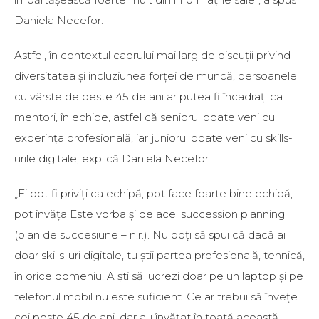
Daniela Necefor.
Astfel, în contextul cadrului mai larg de discuții privind
diversitatea și incluziunea forței de muncă, persoanele
cu vârste de peste 45 de ani ar putea fi încadrați ca
mentori, în echipe, astfel că seniorul poate veni cu
experința profesională, iar juniorul poate veni cu skills-
urile digitale, explică Daniela Necefor.
„Ei pot fi priviți ca echipă, pot face foarte bine echipă,
pot învăța Este vorba și de acel succession planning
(plan de succesiune – n.r.). Nu poți să spui că dacă ai
doar skills-uri digitale, tu știi partea profesională, tehnică,
în orice domeniu. A ști să lucrezi doar pe un laptop și pe
telefonul mobil nu este suficient. Ce ar trebui să învețe
cei peste 45 de ani, dar au învățat în toată această