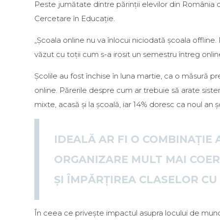
Peste jumătate dintre părinții elevilor din România 
Cercetare în Educație.
„Școala online nu va înlocui niciodată școala offline.
văzut cu toții cum s-a irosit un semestru întreg online
Școlile au fost închise în luna martie, ca o măsură p
online. Părerile despre cum ar trebuie să arate sist
mixte, acasă și la școală, iar 14% doresc ca noul an șco
IDEALĂ AR FI O COMBINAȚIE 
ORGANIZARE MULT MAI COERE
ȘI ÎMPĂRȚIREA CLASELOR CU 
În ceea ce privește impactul asupra locului de muncă