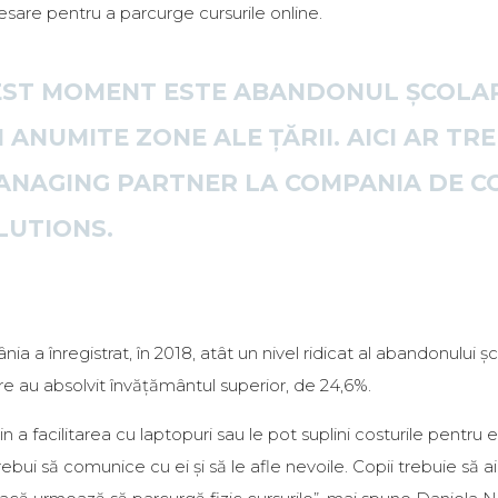
sare pentru a parcurge cursurile online.
CEST MOMENT ESTE ABANDONUL ȘCOLAR
 ANUMITE ZONE ALE ȚĂRII. AICI AR TR
ANAGING PARTNER LA COMPANIA DE CO
LUTIONS.
a a înregistrat, în 2018, atât un nivel ridicat al abandonului șc
are au absolvit învățământul superior, de 24,6%.
 a facilitarea cu laptopuri sau le pot suplini costurile pentru e
rebui să comunice cu ei și să le afle nevoile. Copii trebuie să 