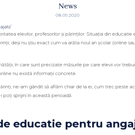
News
08.09.2020
jati/
atea elevilor, profesorilor și părinților. Situația din educati
ii, deși nu știu exact cum va arăta noul an școlar (online sau 
ății, în care sunt precizate măsurile pe care elevii vor trebui
online nu există informații concrete.
 părinți, ne-am gândit să aflăm chiar de la ei, cum trec peste 
poți sprijini în această perioadă.
e educatie pentru angaj