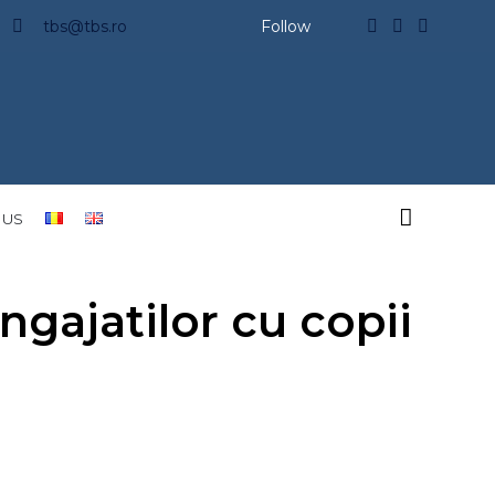
tbs@tbs.ro
Follow

 US
ngajatilor cu copii