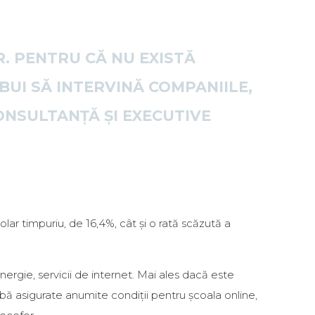
. PENTRU CĂ NU EXISTĂ
EBUI SĂ INTERVINĂ COMPANIILE,
NSULTANȚĂ ȘI EXECUTIVE
olar timpuriu, de 16,4%, cât și o rată scăzută a
nergie, servicii de internet. Mai ales dacă este
aibă asigurate anumite condiții pentru școala online,