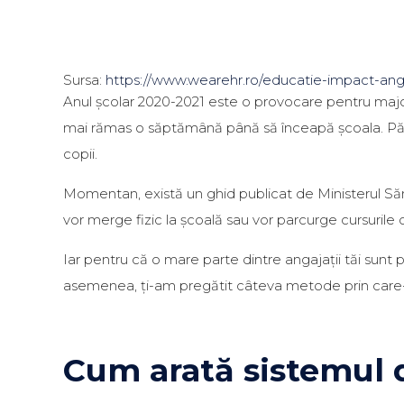
Sursa:
https://www.wearehr.ro/educatie-impact-anga
Anul școlar 2020-2021 este o provocare pentru majorit
mai rămas o săptămână până să înceapă școala. Părinț
copii.
Momentan, există un ghid publicat de Ministerul Sănăt
vor merge fizic la școală sau vor parcurge cursurile 
Iar pentru că o mare parte dintre angajații tăi sunt
asemenea, ți-am pregătit câteva metode prin care-i 
Cum arată sistemul d