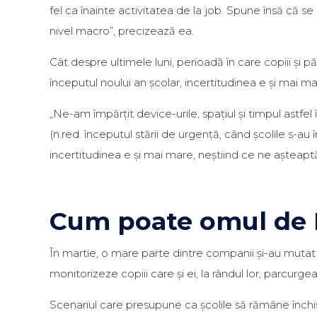
fel ca înainte activitatea de la job. Spune însă că se
nivel macro”, precizează ea.
Cât despre ultimele luni, perioadă în care copiii și păr
începutul noului an școlar, incertitudinea e și mai m
„Ne-am împărțit device-urile, spațiul și timpul astfel
(n.red. începutul stării de urgență, când școlile s-au
incertitudinea e și mai mare, neștiind ce ne așteaptă”,
Cum poate omul de HR
În martie, o mare parte dintre companii și-au mutat act
monitorizeze copiii care și ei, la rândul lor, parcurg
Scenariul care presupune ca școlile să rămâne închise