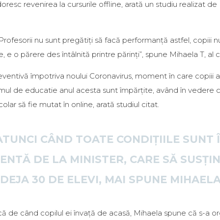
doresc revenirea la cursurile offline, arată un studiu realizat
 Profesorii nu sunt pregătiți să facă performanță astfel, copiii 
, e o părere des întâlnită printre părinți”, spune Mihaela T, al că
reventivă împotriva noului Coronavirus, moment în care copiii au
emul de educatie anul acesta sunt împărțite, având în vedere c
lar să fie mutat în online, arată studiul citat.
ATUNCI CÂND TOATE CONDIȚIILE SUNT Î
NTĂ DE LA MINISTER, CARE SĂ SUSȚI
DEJA 30 DE ELEVI, MAI SPUNE MIHAELA
 de când copilul ei învață de acasă, Mihaela spune că s-a orga