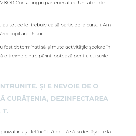
 de MKOR Consulting în parteneriat cu Unitatea de
nu au tot ce le trebuie ca să participe la cursuri. Am
rei copil are 16 ani.
 fost determinați să-și mute activitățile școlare în
ă o treime dintre părinți optează pentru cursurile
NTRUNITE. ȘI E NEVOIE DE O
NĂ CURĂȚENIA, DEZINFECTAREA
 T.
nizat în așa fel încât să poată să-și desfășoare la