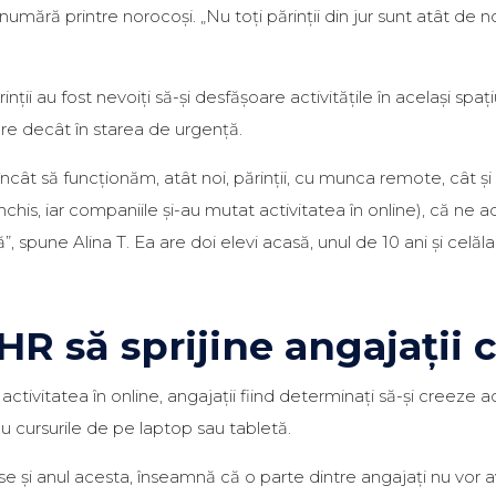
 numără printre norocoși. „Nu toți părinții din jur sunt atât de 
inții au fost nevoiți să-și desfășoare activitățile în același spaț
are decât în starea de urgență.
 încât să funcționăm, atât noi, părinții, cu munca remote, cât și
 închis, iar companiile și-au mutat activitatea în online), că n
 spune Alina T. Ea are doi elevi acasă, unul de 10 ani și celălal
 să sprijine angajații 
ivitatea în online, angajații fiind determinați să-și creeze acas
eau cursurile de pe laptop sau tabletă.
 și anul acesta, înseamnă că o parte dintre angajați nu vor av