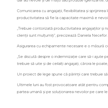
dar au nevoie și de măști sau produse igienizante, 
Comunicarea cu angajații, flexibilitatea și sprijinire
productivitatea să fie la capacitate maximă e nevoie 
„Trebuie contorizată productivitatea angajaților și nu
clienții sunt mulțumiți”, precizează Daniela Necefor.
Asigurarea cu echipamente necesare e o măsură ce poa
„Se discută despre o indemnizație care să-i ajute pe c
trebuie să uite și de ceilalți angajați, cărora le p
Un proiect de lege spune că părinții care trebuie să 
Ultimele luni au fost provocatoare atât pentru comp
partea umană și pe soluționarea nevoilor pe care le au