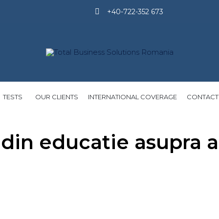
+40-722-352 673
Skip
TESTS
OUR CLIENTS
INTERNATIONAL COVERAGE
CONTACT
to
content
 din educatie asupra a