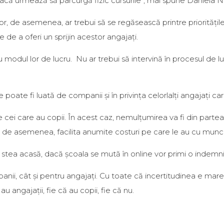
dacă urmează să parcurgă fizic cursurile”, mai spune Daniela N
a lor, de asemenea, ar trebui să se regăsească printre priorităț
de a oferi un sprijin acestor angajați.
 modul lor de lucru. Nu ar trebui să intervină în procesul de luc
te fi luată de companii și în privința celorlalți angajați ca
ei care au copii. În acest caz, nemulțumirea va fi din partea ce
oate, de asemenea, facilita anumite costuri pe care le au cu m
stea acasă, dacă școala se mută în online vor primi o indemnizaț
anii, cât și pentru angajați. Cu toate că incertitudinea e m
 angajații, fie că au copii, fie că nu.