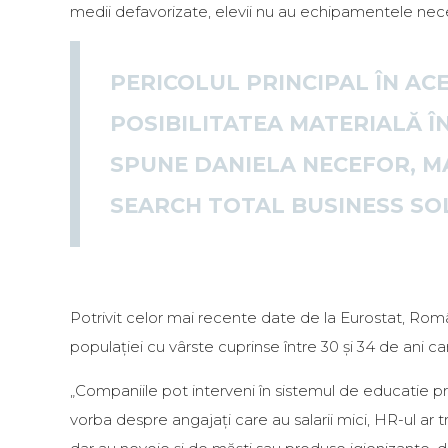
medii defavorizate, elevii nu au echipamentele nece
PERICOLUL PRINCIPAL ÎN A
POSIBILITATEA MATERIALĂ ÎN
SPUNE DANIELA NECEFOR, M
SEARCH TOTAL BUSINESS SO
Potrivit celor mai recente date de la Eurostat, Români
populației cu vârste cuprinse între 30 și 34 de ani c
„Companiile pot interveni în sistemul de educatie prin
vorba despre angajați care au salarii mici, HR-ul ar t