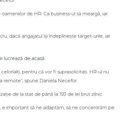
ecefor.
ile oameniilor de HR. Ca business-ul să meargă, iar
ru, dacă angajatul își îndeplinește target-urile, iar
re
lucrează de acasă
.
lorlalți, pentru că vor fi suprasolicitați. HR-ul nu
unca remote”, spune Daniela Necefor.
ie de la stat de până la 193 de lei brut zilnic.
are, e important să ne adaptăm, să ne concentrăm pe